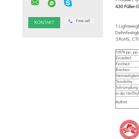
Produkt-B
430 Füller-
Free call
1.Lightweig
Dehnfestigk
3.RoHS, CTI
100% pp., pp.
Einzelteil
Feinheit
Brechen
Hartnäckigkei
Tensibility
Schrumpfung
in der Heißluf
Auftritt