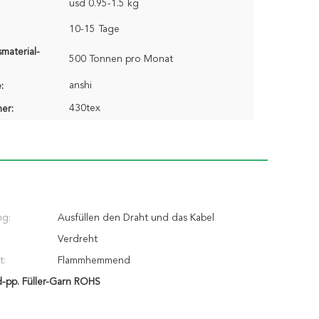
usd 0.95-1.5 kg
10-15 Tage
material-
500 Tonnen pro Monat
anshi
:
430tex
er:
g:
Ausfüllen den Draht und das Kabel
Verdreht
t:
Flammhemmend
-pp. Füller-Garn ROHS