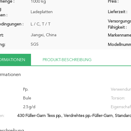
lmenge :
1000 kg
Preis :
g
Ladeplatten
Lieferzeit :
en :
Versorgungs
edingungen :
L / C, T / T
Fähigkeit :
Jiangxi, China
t:
Markenname
SGS
ung:
Modellnumm
FORMATIONEN
PRODUKT-BESCHREIBUNG
ormationen
Pp.
Verwendun
Bule
Torsion:
2.5g/d
Eigenschaf
en:
430 Füller-Garn Texs pp.
,
Verdrehtes pp.-Füller-Garn
,
Standard