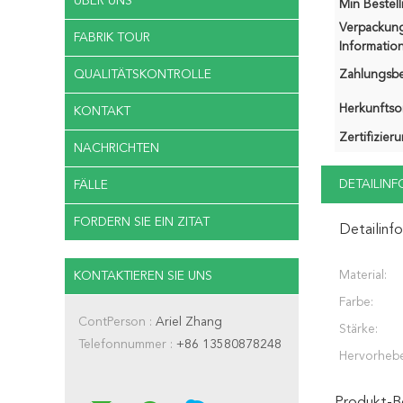
ÜBER UNS
Min Bestel
Verpackun
FABRIK TOUR
Information
QUALITÄTSKONTROLLE
Zahlungsb
Herkunftsor
KONTAKT
Zertifizier
NACHRICHTEN
DETAILIN
FÄLLE
FORDERN SIE EIN ZITAT
Detailinf
Material:
KONTAKTIEREN SIE UNS
Farbe:
ContPerson :
Ariel Zhang
Stärke:
Telefonnummer :
+86 13580878248
Hervorheb