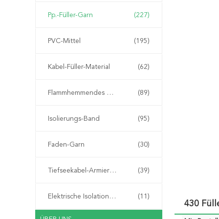
Pp.-Füller-Garn
(227)
PVC-Mittel
(195)
Kabel-Füller-Material
(62)
Flammhemmendes Material
(89)
Isolierungs-Band
(95)
Faden-Garn
(30)
Tiefseekabel-Armierungs-Schnur
(39)
Elektrische Isolationspapier
(11)
430 Fül