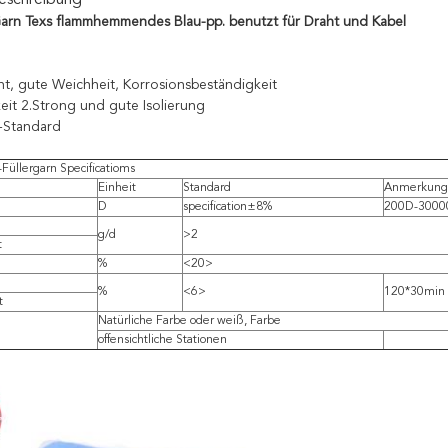
eschreibung
Garn Texs flammhemmendes Blau-pp. benutzt für Draht und Kabel
ht, gute Weichheit, Korrosionsbeständigkeit
eit 2.Strong und gute Isolierung
-Standard
-Füllergarn Specificatioms
Einheit
Standard
Anmerkung
D
specification±8%
200D-3000
g/d
>2
t
%
<20>
%
<6>
120*30min
t
Natürliche Farbe oder weiß, Farbe
offensichtliche Stationen