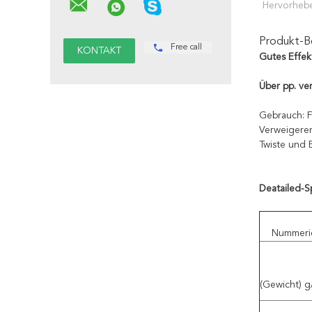
Hervorheb
Produkt-B
Free call
Gutes Effekt
Über pp. ver
Gebrauch: 
Verweigere
Twiste und 
Deatailed-S
Nummeri
(Gewicht) 