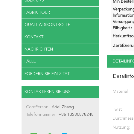
ÜBER UNS
Min Bestel
Verpackun
FABRIK TOUR
Information
Versorgung
QUALITÄTSKONTROLLE
Fähigkeit :
Herkunftsor
KONTAKT
Zertifizier
NACHRICHTEN
DETAILIN
FÄLLE
FORDERN SIE EIN ZITAT
Detailinf
Material:
KONTAKTIEREN SIE UNS
ContPerson :
Ariel Zhang
Twist:
Telefonnummer :
+86 13580878248
Durchmesse
Nutzung: