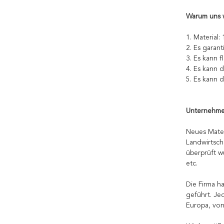
Warum uns 
1. Material
2. Es garan
3. Es kann 
4. Es kann d
5. Es kann 
Unternehme
Neues Materi
Landwirtsch
überprüft w
etc.
Die Firma h
geführt. Je
Europa, von