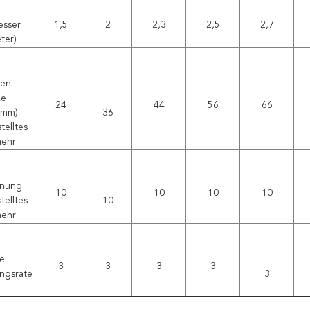
esser
1,5
2
2,3
2,5
2,7
eter)
hen
ke
24
44
56
66
amm)
36
telltes
mehr
hnung
10
10
10
10
telltes
10
mehr
e
3
3
3
3
ngsrate
3