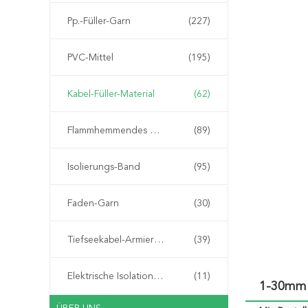
Pp.-Füller-Garn
(227)
PVC-Mittel
(195)
Kabel-Füller-Material
(62)
Flammhemmendes Material
(89)
Isolierungs-Band
(95)
Faden-Garn
(30)
Tiefseekabel-Armierungs-Schnur
(39)
Elektrische Isolationspapier
(11)
1-30mm 