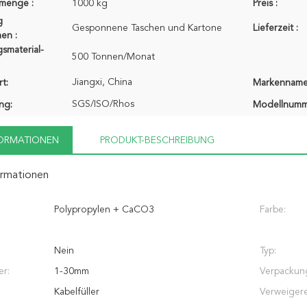
lmenge :
1000 kg
Preis :
g
Gesponnene Taschen und Kartone
Lieferzeit :
en :
smaterial-
500 Tonnen/Monat
Jiangxi, China
t:
Markenname
SGS/ISO/Rhos
ung:
Modellnumm
FORMATIONEN
PRODUKT-BESCHREIBUNG
ormationen
Polypropylen + CaCO3
Farbe:
Nein
Typ:
r:
1-30mm
Verpackun
Kabelfüller
Verweigere