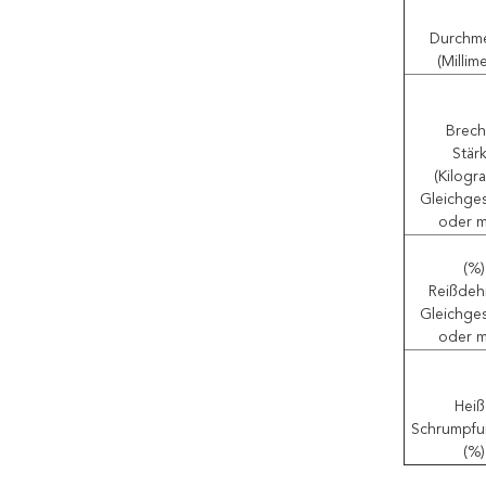
Durchm
(Millim
Brec
Stär
(Kilogr
Gleichges
oder 
(%)
Reißde
Gleichges
oder 
Heiß
Schrumpfu
(%)