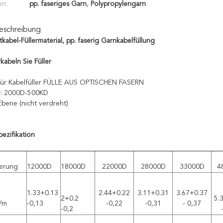
en:
pp. faseriges Garn
,
Polypropylengarn
eschreibung
kabel-Füllermaterial, pp. faserig Garnkabelfüllung
kabeln Sie Füller
Für Kabelfüller FÜLLE AUS OPTISCHEN FASERN
r: 2000D-500KD
Ebene (nicht verdreht)
pezifikation
erung
12000D
18000D
22000D
28000D
33000D
4
1.33+0.13
2.44+0.22
3.11+0.31
3.67+0.37
2+0.2
5.
g/m
-0,13
-0,22
-0,31
- 0,37
-0,2