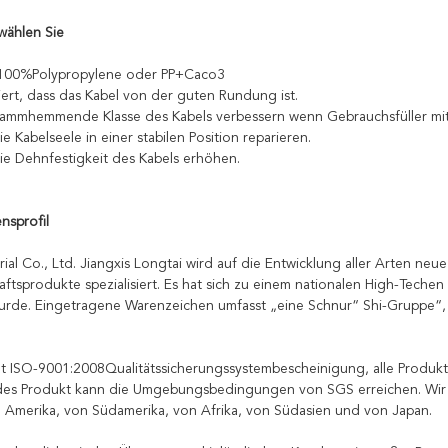
wählen Sie
: 100%Polypropylene oder PP+Caco3
tiert, dass das Kabel von der guten Rundung ist.
flammhemmende Klasse des Kabels verbessern wenn Gebrauchsfüller mi
ie Kabelseele in einer stabilen Position reparieren.
die Dehnfestigkeit des Kabels erhöhen.
nsprofil
al Co., Ltd. Jiangxis Longtai wird auf die Entwicklung aller Arten neue 
aftsprodukte spezialisiert. Es hat sich zu einem nationalen High-Tech
urde. Eingetragene Warenzeichen umfasst „eine Schnur“ Shi-Gruppe“, 
at ISO-9001:2008Qualitätssicherungssystembescheinigung, alle Produ
des Produkt kann die Umgebungsbedingungen von SGS erreichen. Wir 
 Amerika, von Südamerika, von Afrika, von Südasien und von Japan.