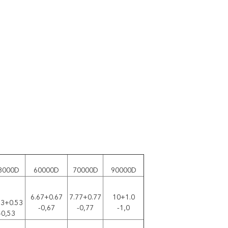
8000D
60000D
70000D
90000D
6.67+0.67
7.77+0.77
10+1.0
33+0.53
-0,67
-0,77
-1,0
-0,53