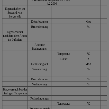
4.2:2000
Eigenschaften im
Zustand, wie
hergestellt
Dehnfestigkeit
Mpa
M
Bruchdehnung
%
M
Eigenschaften
nachdem dem Altern
im Luftofen
Alternde
Bedingungen
Temperatur
℃
Dauer
h
Dehnfestigkeit
Mpa
M
Veränderung
%
M
Bruchdehnung
%
M
Veränderung
%
M
Biegeversuch bei der
niedrigen Temperatur
Testbedingungen
Temperatur
℃
Ergebnisse erzielt