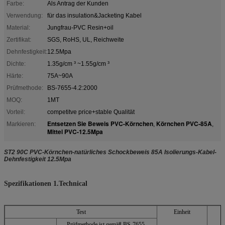
Farbe:
Als Antrag der Kunden
Verwendung:
für das insulation&Jacketing Kabel
Material:
Jungfrau-PVC Resin+oil
Zertifikat:
SGS, RoHS, UL, Reichweite
Dehnfestigkeit:
12.5Mpa
Dichte:
1.35g/cm ³ ~1.55g/cm ³
Härte:
75A~90A
Prüfmethode:
BS-7655-4.2:2000
MOQ:
1MT
Vorteil:
competitve price+stable Qualität
Entsetzen Sie Beweis PVC-Körnchen
Körnchen PVC-85A
Markieren:
,
,
Mittel PVC-12.5Mpa
ST2 90C PVC-Körnchen-natürliches Schockbeweis 85A Isolierungs-Kabel-
Dehnfestigkeit 12.5Mpa
Spezifikationen 1.Technical
Test
Einheit
Prüfmethode ist gemäß BS-7655-