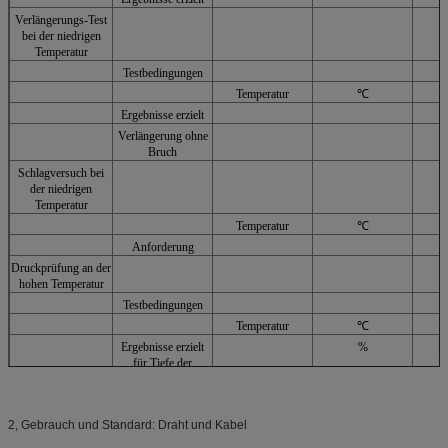
Verlängerungs-Test
bei der niedrigen
Temperatur
Testbedingungen
Temperatur
℃
Ergebnisse erzielt
Verlängerung ohne
M
Bruch
Schlagversuch bei
der niedrigen
Temperatur
Temperatur
℃
Anforderung
Druckprüfung an der
hohen Temperatur
Testbedingungen
Temperatur
℃
Ergebnisse erzielt
%
M
für Tiefe der
Einrückung
Reißfestigkeit
Temperatur
℃
2, Gebrauch und Standard: Draht und Kabel
Anforderung