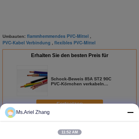
flammhemmendes PVC-Mittel
Umbauten:
,
PVC-Kabel Verbindung
flexibles PVC-Mittel
,
Erhalten Sie den besten Preis für
Schock-Beweis 85A ST2 90C
PVC-Körnchen verkabeln
Isolierungs-Dehnfestigkeit
12.5Mpa
Fortsetzen
Ms.Ariel Zhang
PVC-Mittel
Mehr
11:52 AM