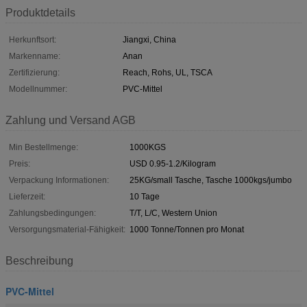
Produktdetails
Herkunftsort:
Jiangxi, China
Markenname:
Anan
Zertifizierung:
Reach, Rohs, UL, TSCA
Modellnummer:
PVC-Mittel
Zahlung und Versand AGB
Min Bestellmenge:
1000KGS
Preis:
USD 0.95-1.2/Kilogram
Verpackung Informationen:
25KG/small Tasche, Tasche 1000kgs/jumbo
Lieferzeit:
10 Tage
Zahlungsbedingungen:
T/T, L/C, Western Union
Versorgungsmaterial-Fähigkeit:
1000 Tonne/Tonnen pro Monat
Beschreibung
PVC-Mittel