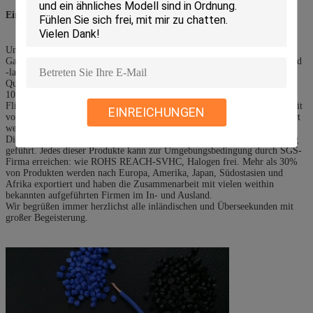
Einleitung
8.Factory
:
Unsere Fabrik ist in Shangyou-Industriegebiet, in Shangyou-Land, in
Ganzhou-Stadt, in Jiangxi-Provinz und im Gründen des Verkaufsbüros und
-lagers in Dongguan-Stadt. Die neue und Standardfabrik wird auf 40.000
Quadrat errichtet. mtr mit einer jährlichen totalkapazität von ungefähr
10.000 Tonnen verschiedenen Produkten, bedeckt 2 flammhemmendes
Fließband, Füller-Garnfließband mit 7 Kabeln, verdrehte Maschine 32, mit
EINREICHUNGEN
voller Modernisierung des Testgeräts. Alle Produkte können frei exportiert
werden.
Die Firma hat die ISO-9001:2008Qualitätssicherungssystembescheinigung
geführt. Jedes dieser Produkte kann zur Umgebungsbedingung durch SGS-
Firma erreichen: wie ROHS REACH-SVHC, Halogen frei. Mehr als 30%
von Produkten werden nach Europa, Amerika, Japan, Südostasien und
Afrika exportiert und haben die Zusammenarbeit mit vielen weithin
bekannten aufgeführten Firmen im In- und Ausland.
Wir begrüßen immer herzlichst alle inländischen und Überseekunden mit
großer Begeisterung.