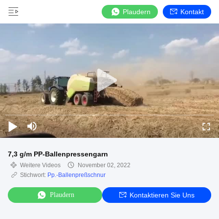
Plaudern
Kontakt
7,3 g/m PP-Ballenpressengarn
Weitere Videos
November 02, 2022
Stichwort:
Pp.-Ballenpreßschnur
Plaudern
Kontaktieren Sie Uns