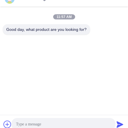
Polypropylenschnur
July 14, 2026
June 08, 2026
11:57 AM
Good day, what product are you looking for?
00:12
00:24
Strapazierfähige Heuschnur für
High Strength Polyimide Paper for
sicheres Ballenpressen
Transformer Insulation
PP-Ballengarn
Polypropylenschnur
April 03, 2026
June 30, 2026
00:30
00:24
PVC-Mischung für Kabel 200 %
Starkes, UV-beständiges
Dehnung 15 MPa
Ballenpressengarn aus China
PVC-Mittel
Polypropylenschnur