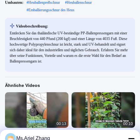
Umbauten:
#
Heuballenpreßschnur
#
Heuballenschnur
#
Emballierungsschnur des Heus
Videobeschreibung:
Entdecken Sie das thailändische UV-beständige PP-Ballenpressengarn mit einer
Bruchfestigkeit von 440 Pfund (200 kgf) und einer Länge von 4035 Fuß. Diese
hochwertige Polypropylenschnur ist leicht, stark und UV-behandelt und eignet
sich daher ideal für den industriellen und täglichen Gebrauch. Erfahren Sie mehr
über seine Funktionen, Vorteile und warum es die erste Wahl für den Bedarf an
Ballenpressengarn ist.
Ähnliche Videos
00:13
00:10
Tomatenrollerhaken
UV-beständiges Tomatenbindegarn
Ms.Ariel Zhang
für starken Halt der Pflanze
PP-Ballengarn