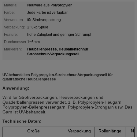
Material:
Neuware aus Polypropylen
Farbe:
Jede Farbe ist verfügbar
Verwenden:
für Strohverpackung
Verpackung:
2~8kg/Spule
Feature:
hohe Zähigkeit und geringer Schrumpf
Durchmesser:
1~6mm
Heuballenpresse
Heuballenschnur
Markieren:
,
,
Strohschnur-Verpackungsseil
UV-behandeltes Polypropylen-Strohschnur-Verpackungsseil für
quadratische Heuballenpresse
Anwendung:
Wird für Strohverpackungen, Heuverpackungen und
Quaderballenpressen verwendet, z. B. Polypropylen-Heugarn,
Polypropylen-Ballenpressengarn, Polypropylen-Strohgarn usw. Das
Garn ist UV-behandelt.
Technische Daten:
Größe
Verpackung
Rollenlänge
Nu
L