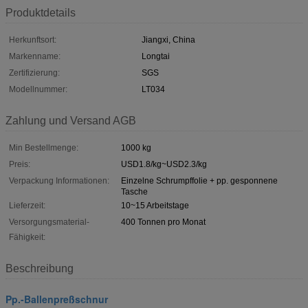
Produktdetails
Herkunftsort:
Jiangxi, China
Markenname:
Longtai
Zertifizierung:
SGS
Modellnummer:
LT034
Zahlung und Versand AGB
Min Bestellmenge:
1000 kg
Preis:
USD1.8/kg~USD2.3/kg
Verpackung Informationen:
Einzelne Schrumpffolie + pp. gesponnene
Tasche
Lieferzeit:
10~15 Arbeitstage
Versorgungsmaterial-
400 Tonnen pro Monat
Fähigkeit:
Beschreibung
Pp.-Ballenpreßschnur