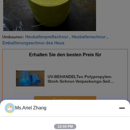
Heuballenpreßschnur
Heuballenschnur
Umbauten:
,
,
Emballierungsschnur des Heus
Erhalten Sie den besten Preis für
UV-BEHANDELTes Polypropylen-
Stroh-Schnur-Verpackungs-Seil
für quadratische Heu-
Ballenpresse
Fortsetzen
Ms.Ariel Zhang
Pp.-Ballenpreßschnur
Mehr
12:44 PM