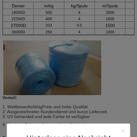
Denier
m/kg
kg/Spule
m/Spule
18000D
500
4
2000
22500D
400
4
1600
27000D
1500
333
4.5
36000D
250
4
1000
Vorteil:
1. Wettbewerbsfähig
Preis und hohe Qualität
2. Ausgezeichneter Kundendienst und kurze Lieferzeit.
3. UV behandelt und jede Farbe ist verfügbar.
4. Niedrige Schrumpfung und
.
Hohe Zähigkeit