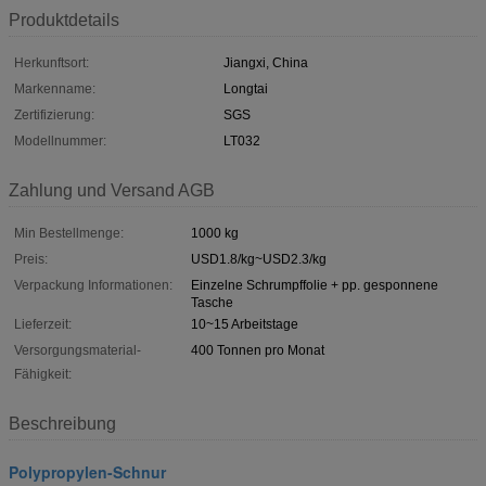
Produktdetails
Herkunftsort:
Jiangxi, China
Markenname:
Longtai
Zertifizierung:
SGS
Modellnummer:
LT032
Zahlung und Versand AGB
Min Bestellmenge:
1000 kg
Preis:
USD1.8/kg~USD2.3/kg
Verpackung Informationen:
Einzelne Schrumpffolie + pp. gesponnene
Tasche
Lieferzeit:
10~15 Arbeitstage
Versorgungsmaterial-
400 Tonnen pro Monat
Fähigkeit:
Beschreibung
Polypropylen-Schnur