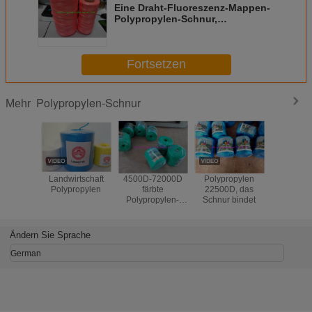
Eine Draht-Fluoreszenz-Mappen-
Polypropylen-Schnur,
Polypropylen LT032, das Schnur
bindet
Fortsetzen
Polypropylen-Schnur
Mehr
Landwirtschaft
4500D-72000D
Polypropylen
2mm ver
Polypropylen
färbte
22500D, das
Polyprop
Polypropylen-
Schnur bindet
Schn
Schnur
Ändern Sie Sprache
German