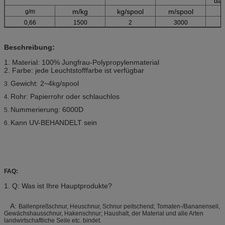
da
m/kg
kg/spool
m/spool
g/m
0,66
1500
2
3000
Beschreibung:
1.
Material: 100% Jungfrau-Polypropylenmaterial
2. Farbe: jede Leuchtstofffarbe ist verfügbar
Gewicht: 2~4kg/spool
3.
Rohr: Papierrohr oder schlauchlos
4.
Nummerierung: 6000D
5.
Kann UV-BEHANDELT sein
6.
FAQ:
1. Q: Was ist Ihre Hauptprodukte?
A:
Ballenpreßschnur, Heuschnur, Schnur peitschend; Tomaten-/Bananenseil,
Gewächshausschnur, Hakenschnur; Haushalt, der Material und alle Arten
landwirtschaftliche Seile etc. bindet.