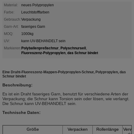
Material:
neues Polypropylen
Farbe:
Leuchtstofffarben
Gebrauch:
Verpackung
Garn-Art:
faseriges Garn
MOQ:
1000kg
UV:
kann UV-BEHANDELT sein
Polyballenpreßschnur
Polyschnurseil
Markieren:
,
,
Fluoreszenz-Polypropylen
das Schnur bindet
,
Eine Draht-Fluoreszenz-Mappen-Polypropylen-Schnur, Polypropylen, das
Schnur bindet
Beschreibung:
Es ist ein Draht faseriges Garn, benutzt für verschiedene Arten der
Verpackung; die Schnur kann Torsion sein oder lösen, wie verlangt.
Die Schnur kann UV-BEHANDELT sein.
Technische Daten:
Größe
Verpacken
Rollenlänge
Verw