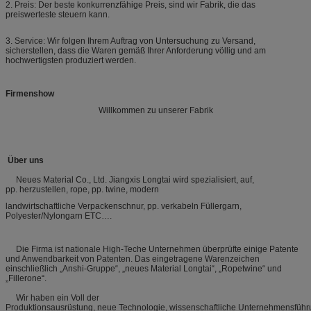
2. Preis: Der beste konkurrenzfähige Preis, sind wir Fabrik, die das
preiswerteste steuern kann.
3. Service: Wir folgen Ihrem Auftrag von Untersuchung zu Versand,
sicherstellen, dass die Waren gemäß Ihrer Anforderung völlig und am
hochwertigsten produziert werden.
Firmenshow
Willkommen zu unserer Fabrik
Über uns
Neues Material Co., Ltd. Jiangxis Longtai wird spezialisiert, auf,
pp. herzustellen, rope, pp. twine, modern
landwirtschaftliche Verpackenschnur, pp. verkabeln Füllergarn,
Polyester/Nylongarn ETC….
Die Firma ist nationale High-Teche Unternehmen überprüfte einige Patente
und Anwendbarkeit von Patenten. Das eingetragene Warenzeichen
einschließlich „Anshi-Gruppe“, „neues Material Longtai“, „Ropetwine“ und
„Fillerone“.
Wir haben ein Voll der
Produktionsausrüstung, neue Technologie, wissenschaftliche Unternehmensfüh