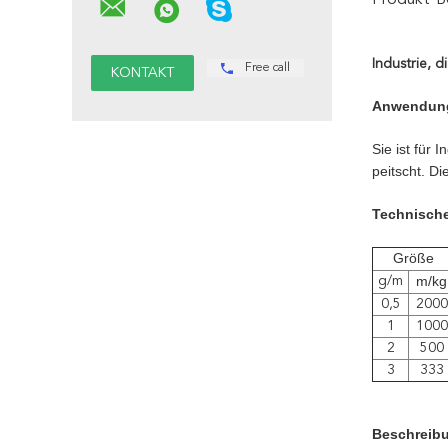
Produkt-B
Industrie, 
Free call
Anwendun
Sie ist für
peitscht. 
Technische
Größe
m/kg
g/m
0,5
2000
1
1000
2
500
3
333
Beschreib