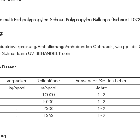
eschreibung
die multi Farbpolypropylen-Schnur, Polypropylen-Ballenpreßschnur LT02
g:
 Industrieverpackung/Emballierungs/anhebenden Gebrauch, wie pp., die S
Die Schnur kann UV-BEHANDELT sein.
 Daten:
Verpacken
Rollenlänge
Verwenden Sie das Leben
kg/spool
m/spool
Jahre
5
10000
1~2
5
5000
1~2
5
2500
1~2
5
1565
1~2
ung: