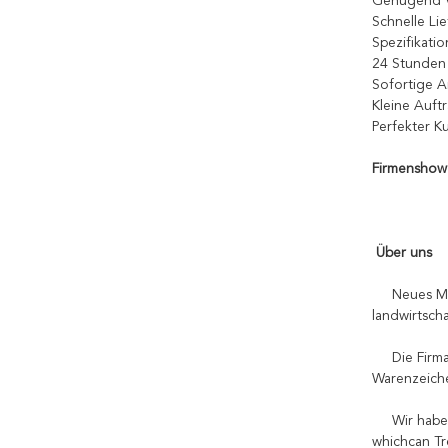
Genügend 
Schnelle Lie
Spezifikati
24 Stunden
Sofortige A
Kleine Auf
Perfekter K
Firmenshow
Über uns
Neues Mater
landwirtsch
Die Firma i
Warenzeiche
Wir haben 
whichcan Tr