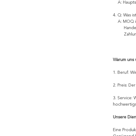
A: Haupts
4. Q: Was 
A: MOQ i
Hande
Zahlu
Warum uns w
1. Beruf: W
2. Preis: De
3. Service:
hochwertigs
Unsere Dien
Eine Produkt