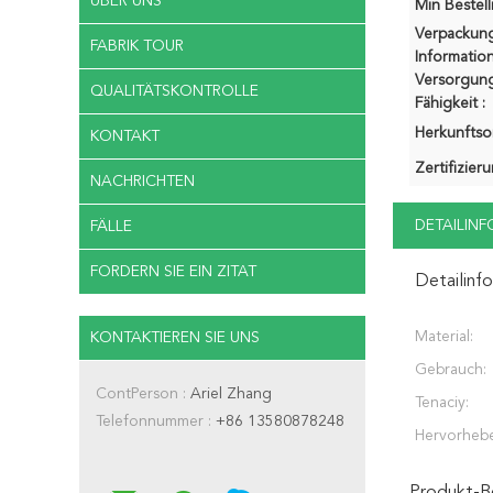
ÜBER UNS
Min Bestel
Verpackun
FABRIK TOUR
Information
Versorgung
QUALITÄTSKONTROLLE
Fähigkeit :
Herkunftsor
KONTAKT
Zertifizier
NACHRICHTEN
DETAILIN
FÄLLE
FORDERN SIE EIN ZITAT
Detailinf
Material:
KONTAKTIEREN SIE UNS
Gebrauch:
ContPerson :
Ariel Zhang
Tenaciy:
Telefonnummer :
+86 13580878248
Hervorheb