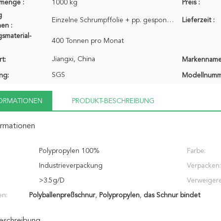
lmenge :
1000 kg
Preis :
g
Einzelne Schrumpffolie + pp. gesponnene Tasche
Lieferzeit :
en :
smaterial-
400 Tonnen pro Monat
Jiangxi, China
t:
Markenname
SGS
ung:
Modellnumm
FORMATIONEN
PRODUKT-BESCHREIBUNG
ormationen
Polypropylen 100%
Farbe:
Industrieverpackung
Verpacken:
>3.5g/D
Verweigere
en:
Polyballenpreßschnur
,
Polypropylen
,
das Schnur bindet