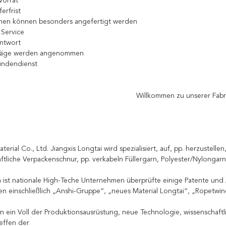
Vorrat
ferfrist
onen können besonders angefertigt werden
 Service
ntwort
träge werden angenommen
undendienst
Willkommen zu unserer Fabr
ial Co., Ltd. Jiangxis Longtai wird spezialisiert, auf, pp. herzustelle
aftliche Verpackenschnur, pp. verkabeln Füllergarn, Polyester/Nylonga
st nationale High-Teche Unternehmen überprüfte einige Patente und
n einschließlich „Anshi-Gruppe“, „neues Material Longtai“, „Ropetwine
ein Voll der Produktionsausrüstung, neue Technologie, wissenschaf
effen der