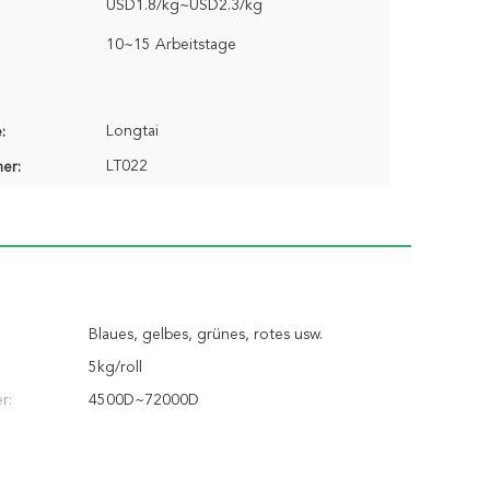
USD1.8/kg~USD2.3/kg
10~15 Arbeitstage
Longtai
:
LT022
er:
Blaues, gelbes, grünes, rotes usw.
5kg/roll
r:
4500D~72000D