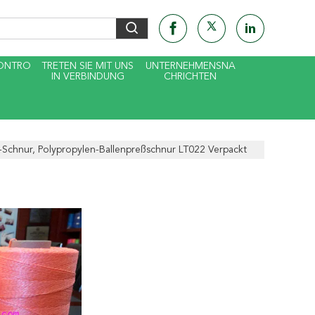
KONTRO
TRETEN SIE MIT UNS
UNTERNEHMENSNA
IN VERBINDUNG
CHRICHTEN
n-Schnur, Polypropylen-Ballenpreßschnur LT022 Verpackt