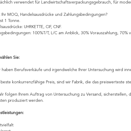
ächlich verwendet für Landwirtschaftsverpackungsgebrauch, für moder
ist Ihr MOQ, Handelsausdrücke und Zahlungsbedingungen?
st 1 Tonne.
lsausdrücke: UHRKETTE, CIF, CNF.
ngsbedingungen: 100%T/T, L/C am Anblick, 30% Vorauszahlung, 70% v
ählen Sie:
ir haben Berufsverkäufe und irgendwelche Ihrer Untersuchung wird inn
r beste konkurrenzfähige Preis, sind wir Fabrik, die das preiswerteste st
 Wir folgen Ihrem Auftrag von Untersuchung zu Versand, sicherstellen,
ten produziert werden.
stleistungen:
vielfalt