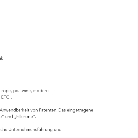
ik
n, rope, pp. twine, modern
rn ETC….
 Anwendbarkeit von Patenten. Das eingetragene
“ und „Fillerone“.
tliche Unternehmensführung und