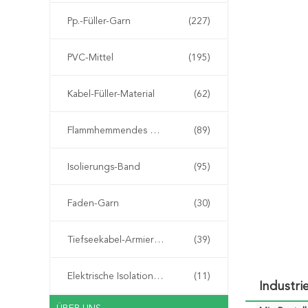
Pp.-Füller-Garn
(227)
PVC-Mittel
(195)
Kabel-Füller-Material
(62)
Flammhemmendes Material
(89)
Isolierungs-Band
(95)
Faden-Garn
(30)
Tiefseekabel-Armierungs-Schnur
(39)
Elektrische Isolationspapier
(11)
Industri