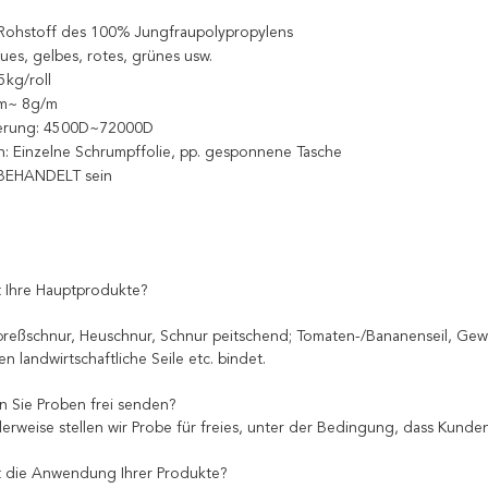
: Rohstoff des 100% Jungfraupolypropylens
aues, gelbes, rotes, grünes usw.
5kg/roll
m~ 8g/m
erung: 4500D~72000D
: Einzelne Schrumpffolie, pp. gesponnene Tasche
BEHANDELT sein
st Ihre Hauptprodukte?
preßschnur, Heuschnur, Schnur peitschend; Tomaten-/Bananenseil, Gewä
en landwirtschaftliche Seile etc. bindet.
n Sie Proben frei senden?
erweise stellen wir Probe für freies, unter der Bedingung, dass Kund
st die Anwendung Ihrer Produkte?