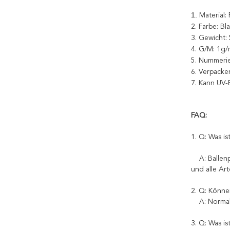
1.
Material
2. Farbe: Bl
3.
Gewicht: 
4.
G/M: 1g/
5.
Nummeri
6.
Verpacken
7.
Kann UV-
FAQ:
1. Q: Was i
A:
Ballen
und alle Art
2. Q: Könne
A: Normal
3. Q: Was i