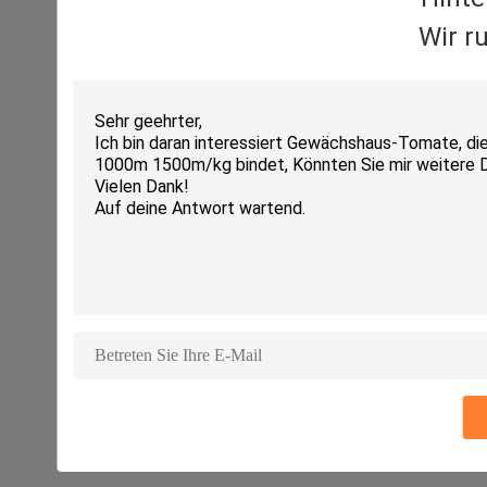
Wir r