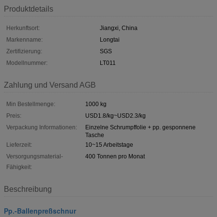
Produktdetails
Herkunftsort:
Jiangxi, China
Markenname:
Longtai
Zertifizierung:
SGS
Modellnummer:
LT011
Zahlung und Versand AGB
Min Bestellmenge:
1000 kg
Preis:
USD1.8/kg~USD2.3/kg
Verpackung Informationen:
Einzelne Schrumpffolie + pp. gesponnene
Tasche
Lieferzeit:
10~15 Arbeitstage
Versorgungsmaterial-
400 Tonnen pro Monat
Fähigkeit:
Beschreibung
Pp.-Ballenpreßschnur