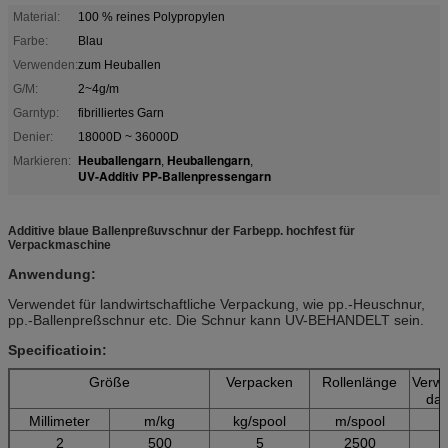
Material:
100 % reines Polypropylen
Farbe:
Blau
Verwenden:
zum Heuballen
G/M:
2~4g/m
Garntyp:
fibrilliertes Garn
Denier:
18000D ~ 36000D
Heuballengarn
Heuballengarn
Markieren:
,
,
UV-Additiv PP-Ballenpressengarn
Additive blaue Ballenpreßuvschnur der Farbepp. hochfest für
Verpackmaschine
Anwendung:
Verwendet für landwirtschaftliche Verpackung, wie pp.-Heuschnur,
pp.-Ballenpreßschnur etc. Die Schnur kann UV-BEHANDELT sein.
Specificatioin:
Größe
Verpacken
Rollenlänge
Verw
da
Millimeter
m/kg
kg/spool
m/spool
2
500
5
2500