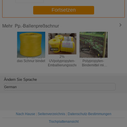
Fortsetzen
Pp.-Ballenpreßschnur
Mehr
Plastikpolypropylen,
2%
UV-beständiges
Polypropy
das Schnur bindet
UVpolypropylen-
Polypropylen-
für
Emballierungsschnur
Bindemittel mit
landwirtsch
hoher
Zwec
Zugfestigkeit
(105KGF -
Ändern Sie Sprache
250KGF) und
anpassbarer
German
Länge für
Gewächshäuser
und
Landwirtschaft
Nach Hause
|
Seitenverzeichnis
|
Datenschutz-Bestimmungen
Tischplattenansicht