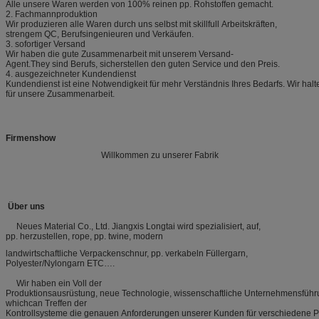
Alle unsere Waren werden von 100% reinen pp. Rohstoffen gemacht.
2. Fachmannproduktion
Wir produzieren alle Waren durch uns selbst mit skillfull Arbeitskräften,
strengem QC, Berufsingenieuren und Verkäufen.
3. sofortiger Versand
Wir haben die gute Zusammenarbeit mit unserem Versand-
Agent.They sind Berufs, sicherstellen den guten Service und den Preis.
4. ausgezeichneter Kundendienst
Kundendienst ist eine Notwendigkeit für mehr Verständnis Ihres Bedarfs. Wir hal
für unsere Zusammenarbeit.
Firmenshow
Willkommen zu unserer Fabrik
Über uns
Neues Material Co., Ltd. Jiangxis Longtai wird spezialisiert, auf,
pp. herzustellen, rope, pp. twine, modern
landwirtschaftliche Verpackenschnur, pp. verkabeln Füllergarn,
Polyester/Nylongarn ETC….
Wir haben ein Voll der
Produktionsausrüstung, neue Technologie, wissenschaftliche Unternehmensfüh
whichcan Treffen der
Kontrollsysteme die genauen Anforderungen unserer Kunden für verschiedene Pla