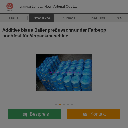
Jiangxi Longtai New Material Co., Ltd
Haus
Produkte
Videos
Über uns
>>
Additive blaue Ballenpreßuvschnur der Farbepp.
hochfest für Verpackmaschine
Bestpreis
Kontakt