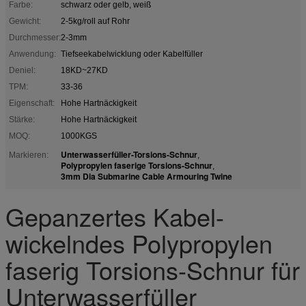
Farbe:
schwarz oder gelb, weiß
Gewicht:
2-5kg/roll auf Rohr
Durchmesser:
2-3mm
Anwendung:
Tiefseekabelwicklung oder Kabelfüller
Deniel:
18KD~27KD
TPM:
33-36
Eigenschaft:
Hohe Hartnäckigkeit
Stärke:
Hohe Hartnäckigkeit
MOQ:
1000KGS
Unterwasserfüller-Torsions-Schnur
Markieren:
,
Polypropylen faserige Torsions-Schnur
,
3mm Dia Submarine Cable Armouring Twine
Gepanzertes Kabel-
wickelndes Polypropylen
faserig Torsions-Schnur für
Unterwasserfüller