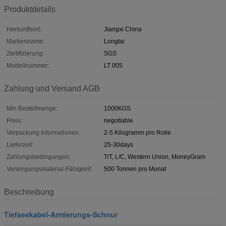
Produktdetails
Herkunftsort:
Jiangxi China
Markenname:
Longtai
Zertifizierung:
SGS
Modellnummer:
LT 005
Zahlung und Versand AGB
Min Bestellmenge:
1000KGS
Preis:
negotiable
Verpackung Informationen:
2-5 Kilogramm pro Rolle
Lieferzeit:
25-30days
Zahlungsbedingungen:
T/T, L/C, Western Union, MoneyGram
Versorgungsmaterial-Fähigkeit:
500 Tonnen pro Monat
Beschreibung
Tiefseekabel-Armierungs-Schnur