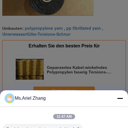
polypropylene yarn
pp fibrillated yarn
Umbauten:
,
,
Unterwasserfüller-Torsions-Schnur
Erhalten Sie den besten Preis für
Gepanzertes Kabel-wickelndes
Polypropylen faserig Torsions-
Schnur für Unterwasserfüller
Fortsetzen
Ms.Ariel Zhang
Tiefseekabel-Armierungs-Schnur
Mehr
11:47 AM