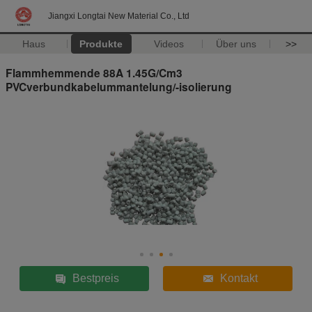
Jiangxi Longtai New Material Co., Ltd
Haus
Produkte
Videos
Über uns
>>
Flammhemmende 88A 1.45G/Cm3
PVCverbundkabelummantelung/-isolierung
Bestpreis
Kontakt