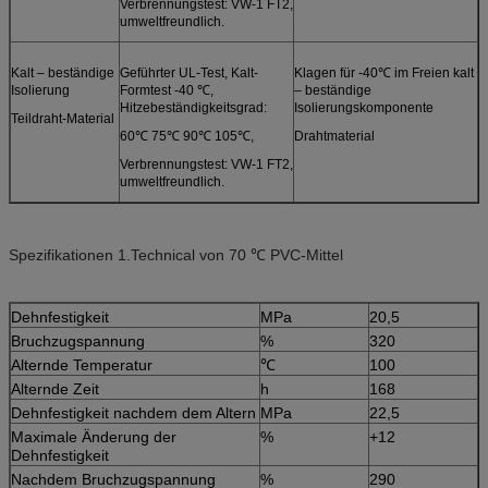
Verbrennungstest: VW-1 FT2,
umweltfreundlich.
Kalt – beständige
Geführter UL-Test, Kalt-
Klagen für -40℃ im Freien kalt
Isolierung
Formtest -40 ℃,
– beständige
Hitzebeständigkeitsgrad:
Isolierungskomponente
Teildraht-Material
60℃ 75℃ 90℃ 105℃,
Drahtmaterial
Verbrennungstest: VW-1 FT2,
umweltfreundlich.
Spezifikationen 1.Technical von 70 ℃ PVC-Mittel
Dehnfestigkeit
MPa
20,5
Bruchzugspannung
%
320
Alternde Temperatur
℃
100
Alternde Zeit
h
168
Dehnfestigkeit nachdem dem Altern
MPa
22,5
Maximale Änderung der
%
+12
Dehnfestigkeit
Nachdem Bruchzugspannung
%
290