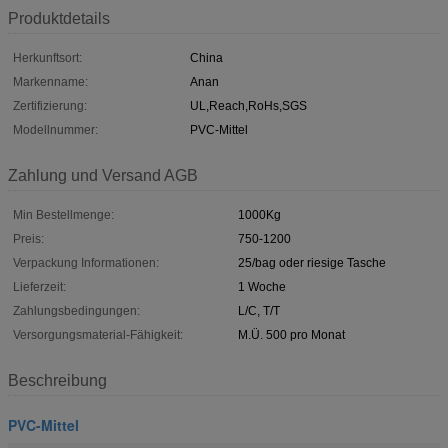
Produktdetails
Herkunftsort:
China
Markenname:
Anan
Zertifizierung:
UL,Reach,RoHs,SGS
Modellnummer:
PVC-Mittel
Zahlung und Versand AGB
Min Bestellmenge:
1000Kg
Preis:
750-1200
Verpackung Informationen:
25/bag oder riesige Tasche
Lieferzeit:
1 Woche
Zahlungsbedingungen:
L/C, T/T
Versorgungsmaterial-Fähigkeit:
M.Ü. 500 pro Monat
Beschreibung
PVC-Mittel