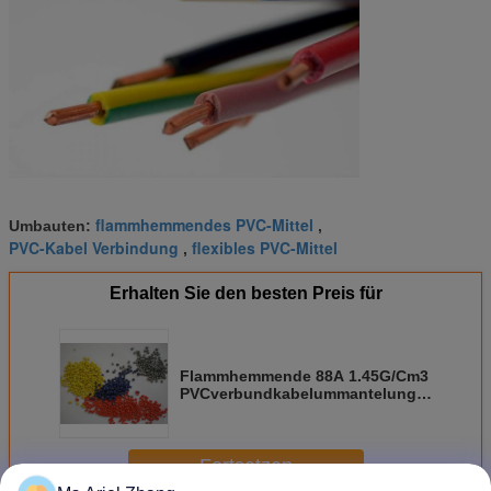
flammhemmendes PVC-Mittel
Umbauten:
,
PVC-Kabel Verbindung
flexibles PVC-Mittel
,
Erhalten Sie den besten Preis für
Flammhemmende 88A 1.45G/Cm3
PVCverbundkabelummantelung/-
isolierung
Fortsetzen