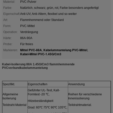
Material:
PVC-Pulver
Farbe:
Natürlich, schwarz, grün, rot, Farbe besonders angefertigt
Eigenschaft:
Anti-UV, Anti-Altern, flexibel und so weiter
Art:
Flammhemmend oder Standard
Form:
PVC-Mittel
Operation:
Verdrängung
Härte:
86A-90A
Probe:
Für freies
Mittel PVC-88A
Kabelummantelung PVC-Mittel
Markieren:
,
,
Kabel-Mittel PVC-1.45G/Cm3
Kabel-Isolierung 88A 1.45G/Cm3 flammhemmende
PVCverbundkabelummantelung
Spezifikt.
Eigenschaften
Anwendung
Geführter UL-Test, Kalt-
Allgemeine
Formtest -20 ℃,
Reihen für verschiedene
Isolierung
Innenisolierung
Hitzebeständigkeit
Teildraht-Material
Teildrahtmaterial.
Grad: 60℃ 75℃ 90℃ 105℃,