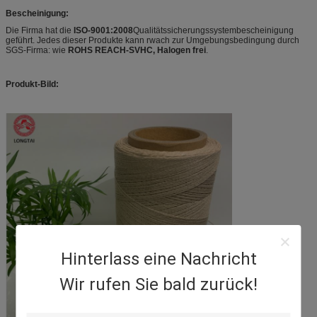
Bescheinigung:
Die Firma hat die
ISO-9001:2008
Qualitätssicherungssystembescheinigung
geführt. Jedes dieser Produkte kann rwach zur Umgebungsbedingung durch
SGS-Firma: wie
ROHS REACH-SVHC, Halogen frei
.
Produkt-Bild:
Hinterlass eine Nachricht
Wir rufen Sie bald zurück!