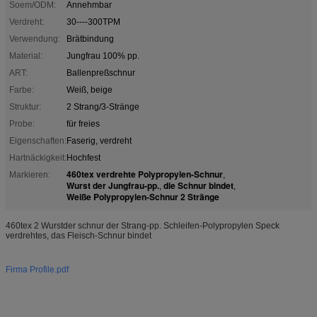
Soem/ODM:
Annehmbar
Verdreht:
30----300TPM
Verwendung:
Brätbindung
Material:
Jungfrau 100% pp.
ART:
Ballenpreßschnur
Farbe:
Weiß, beige
Struktur:
2 Strang/3-Stränge
Probe:
für freies
Eigenschaften:
Faserig, verdreht
Hartnäckigkeit:
Hochfest
460tex verdrehte Polypropylen-Schnur
Markieren:
,
Wurst der Jungfrau-pp.
die Schnur bindet
,
,
Weiße Polypropylen-Schnur 2 Stränge
460tex 2 Wurstder schnur der Strang-pp. Schleifen-Polypropylen Speck
verdrehtes, das Fleisch-Schnur bindet
Firma Profile.pdf