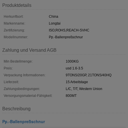
Produktdetails
Herkunftsort:
China
Markenname:
Longtai
Zertifizierung:
ISO,ROHS,REACH-SVHC
Modellnummer:
Pp.-Ballenpreßschnur
Zahlung und Versand AGB
Min Bestellmenge:
1000KG
Preis:
usd 1.6-3.5
Verpackung Informationen:
9TONS/20GP, 21TONS/40HQ
Lieferzeit:
15 Arbeitstage
Zahlungsbedingungen:
L/C, T/T, Western Union
Versorgungsmaterial-Fähigkeit:
800MT
Beschreibung
Pp.-Ballenpreßschnur