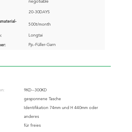
negotiable
20-30DAYS
material-
500t/month
Longtai
:
Pp.-Füller-Garn
er:
on:
9KD--300KD
gesponnene Tasche
Identifikation 74mm und H 440mm oder
anderes
für freies