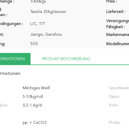
lmenge :
1000kgs
Preis :
g
Tasche 25kg/woven
Lieferzeit :
en :
Versorgungs
edingungen :
L/C, T/T
Fähigkeit :
Jiangxi, Ganzhou
t:
Markenname
SGS
ung:
Modellnumm
FORMATIONEN
PRODUKT-BESCHREIBUNG
ormationen
Milchiges Weiß
Spezifikati
5-50kg/roll
Paket:
keit:
0.2-1.4g/d
Rohr:
pp. + CaCO3
Probe: