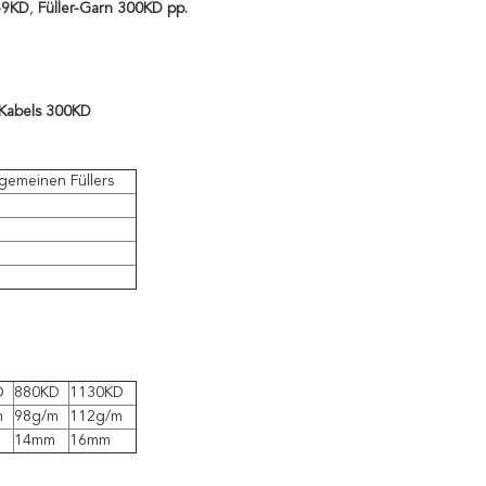
l-9KD
,
Füller-Garn 300KD pp.
 Kabels 300KD
llgemeinen Füllers
D
880KD
1130KD
m
98g/m
112g/m
14mm
16mm