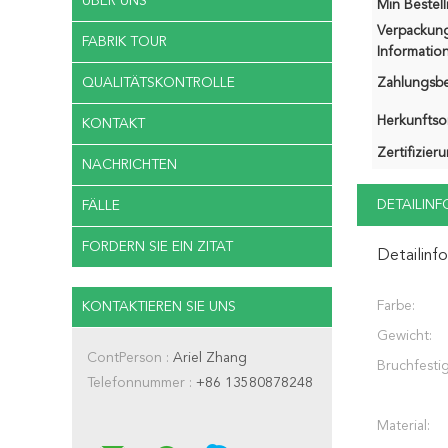
ÜBER UNS
Min Bestel
Verpackun
FABRIK TOUR
Information
QUALITÄTSKONTROLLE
Zahlungsb
Herkunftsor
KONTAKT
Zertifizier
NACHRICHTEN
DETAILIN
FÄLLE
FORDERN SIE EIN ZITAT
Detailinf
Farbe:
KONTAKTIEREN SIE UNS
Gewicht:
ContPerson :
Ariel Zhang
Bruchfestig
Telefonnummer :
+86 13580878248
Material: