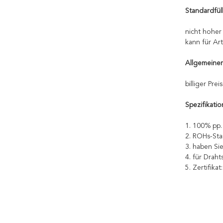
Standardfüll
nicht hoher
kann für Ar
Allgemeiner 
billiger Pre
Spezifikatio
1. 100% pp.
2. ROHs-Sta
3. haben Si
4. für Draht
5. Zertifika