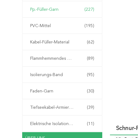
Pp.-Füller-Garn
(227)
PVC-Mittel
(195)
Kabel-Füller-Material
(62)
Flammhemmendes Material
(89)
Isolierungs-Band
(95)
Faden-Garn
(30)
Tiefseekabel-Armierungs-Schnur
(39)
Elektrische Isolationspapier
(11)
Schnur-