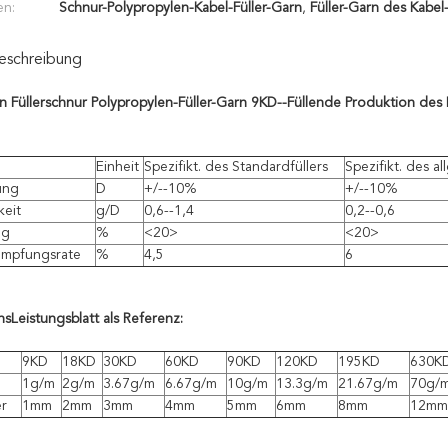
en:
Schnur-Polypropylen-Kabel-Füller-Garn
,
Füller-Garn des Kabe
eschreibung
ln Füllerschnur Polypropylen-Füller-Garn 9KD--Füllende Produktion des
Einheit
Spezifikt. des Standardfüllers
Spezifikt. des a
ung
D
+/--10%
+/--10%
keit
g/D
0,6--1,4
0,2--0,6
ng
%
<20>
<20>
umpfungsrate
%
4,5
6
nsLeistungsblatt als Referenz:
9KD
18KD
30KD
60KD
90KD
120KD
195KD
630K
1g/m
2g/m
3.67g/m
6.67g/m
10g/m
13.3g/m
21.67g/m
70g/
r
1mm
2mm
3mm
4mm
5mm
6mm
8mm
12mm