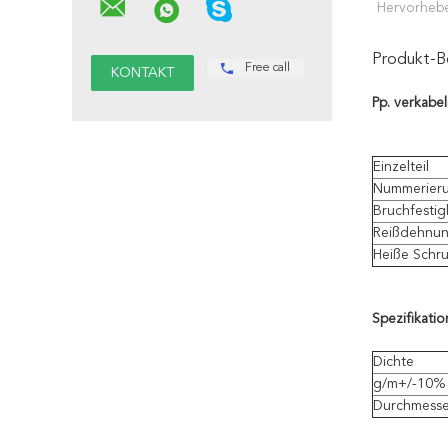
Hervorheb
Produkt-B
Free call
Pp. verkabe
Einzelteil
Nummerier
Bruchfestig
Reißdehnu
Heiße Schr
Spezifikatio
Dichte
g/m+/-10%
Durchmesse