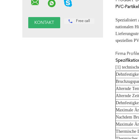
Produkt-B
PVC-Partike
Spezialisiert
Free call
nationalen H
Lieferungsst
speziellen P
Firma Profil
Spezifikatio
[1] technisc
Dehnfestigke
Bruchzugspa
Alternde Tem
Alternde Zei
Dehnfestigke
Maximale Änd
Nachdem Bruc
Maximale Än
Thermische 
Thermischer a