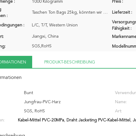
lmenge :
1000 Kilogramm
Preis :
g
Taschen Ton Bags 25kg, könnten wir das Verpacken stützen, das an vom Hersteller und vom Kunden verei
Lieferzeit :
en :
Versorgungs
edingungen :
L/C, T/T, Western Union
Fähigkeit :
Jiangxi, China
t:
Markenname
SGS,RoHS
ung:
Modellnumm
FORMATIONEN
PRODUKT-BESCHREIBUNG
ormationen
Bunt
Verwendun
Jungfrau-PVC-Harz
Name:
SGS, RoHS
Art:
en:
Kabel-Mittel PVC-20MPa
,
Draht Jacketing PVC-Kabel-Mittel
,
J