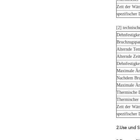
Zeit der Wä
spezifischer
[2] technisc
Dehnfestigke
Bruchzugspa
Alternde Tem
Alternde Zei
Dehnfestigke
Maximale Änd
Nachdem Bruc
Maximale Än
Thermische 
Thermischer a
Zeit der Wä
spezifischer
2.Use und S