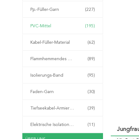
Pp.-Füller-Garn
(227)
PVC-Mittel
(195)
Kabel-Füller-Material
(62)
Flammhemmendes Material
(89)
Isolierungs-Band
(95)
Faden-Garn
(30)
Tiefseekabel-Armierungs-Schnur
(39)
Elektrische Isolationspapier
(11)
Jungfrau