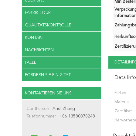
ÜBER UNS
Min Bestel
Verpackun
FABRIK TOUR
Information
QUALITÄTSKONTROLLE
Zahlungsb
Herkunftsor
KONTAKT
Zertifizier
NACHRICHTEN
DETAILIN
FÄLLE
FORDERN SIE EIN ZITAT
Detailinf
Farbe:
KONTAKTIEREN SIE UNS
Material:
ContPerson :
Ariel Zhang
Zertifikat:
Telefonnummer :
+86 13580878248
Hervorheb