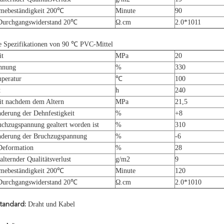
rmebeständigkeit 200℃
Minute
90
 Durchgangswiderstand 20℃
Ω.cm
2.0*1011
he Spezifikationen von 90 ℃ PVC-Mittel
it
MPa
20
nnung
%
330
peratur
℃
100
t
h
240
it nachdem dem Altern
MPa
21,5
erung der Dehnfestigkeit
%
+8
hzugspannung gealtert worden ist
%
310
derung der Bruchzugspannung
%
-6
Deformation
%
28
lternder Qualitätsverlust
g/m2
9
rmebeständigkeit 200℃
Minute
120
 Durchgangswiderstand 20℃
Ω.cm
2.0*1010
Draht und Kabel
tandard: