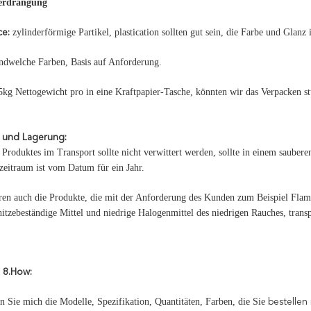
Verdrängung
zylinderförmige Partikel, plastication sollten gut sein, die Farbe und Glanz 
ce:
ndwelche Farben, Basis auf Anforderung.
kg Nettogewicht pro in eine Kraftpapier-Tasche, könnten wir das Verpacken s
t und Lagerung:
 Produktes im Transport sollte nicht verwittert werden, sollte in einem saubere
zeitraum ist vom Datum für ein Jahr.
ren auch die Produkte, die mit der Anforderung des Kunden zum Beispiel Flamm
itzebeständige Mittel und niedrige Halogenmittel des niedrigen Rauches, tran
n 8.How:
n Sie mich die Modelle, Spezifikation, Quantitäten, Farben, die Sie
bestellen