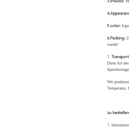
3.Process: 
4.Appearan
Irge
5.color:
25
6.Packing:
wurde!
7.
Transpor
Diese Art des
Speicherungs
Wir produzie
Temperatur, h
zu bestelle
Informiere
1.