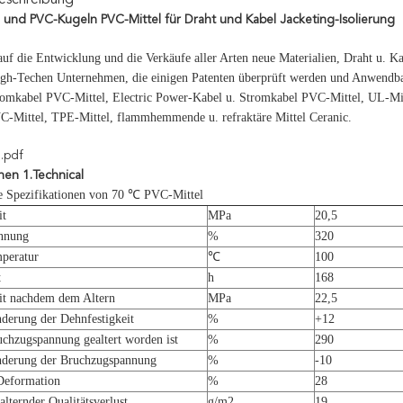
eschreibung
l und PVC-Kugeln PVC-Mittel für Draht und Kabel Jacketing-Isolierung
 auf die Entwicklung und die Verkäufe aller Arten neue Materialien, Draht u. K
igh-Techen Unternehmen, die einigen Patenten überprüft werden und Anwendbar
romkabel PVC-Mittel, Electric Power-Kabel u. Stromkabel PVC-Mittel, UL-Mitte
VC-Mittel, TPE-Mittel, flammhemmende u. refraktäre Mittel Ceranic.
e.pdf
nen 1.Technical
he Spezifikationen von 70 ℃ PVC-Mittel
it
MPa
20,5
nnung
%
320
peratur
℃
100
t
h
168
it nachdem dem Altern
MPa
22,5
erung der Dehnfestigkeit
%
+12
hzugspannung gealtert worden ist
%
290
derung der Bruchzugspannung
%
-10
Deformation
%
28
lternder Qualitätsverlust
g/m2
19