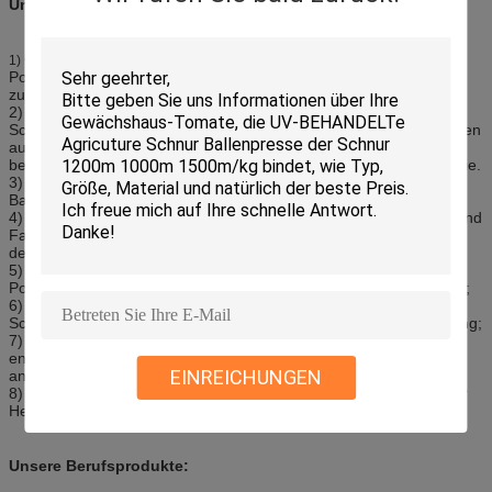
Unser Vorteil:
Qualität des Kabelgarn-Schnurgarns erneuerte Baumwoll-
1)
Polyester-Garn: Haben Sie ein perfektes Qualitätskontrollsystem,
zum von Produkten zu produzieren, die Kunden benötigen.
2) erneuerte Beispielvorbereitungs- und Anlaufzeit des Kabelgarn-
Schnurgarns Baumwoll-Polyester-Garn: Wenn irgendwelche Proben
auf Lager, Lieferung im Augenblick sein können, wenn Sie
besonders produziert werden, 3-5day normalerweise benötigen Sie.
3) erneuerte Produktionskapazität Kabelgarn-Schnurgarn
Baumwoll-Polyester-Garn: 500 Tonnen pro Monat;
4) Preiskalkulation von pp.-Schnur ballfactory: Der ganzer Preis sind
Fabrikpreis., abhängig von der verwendet zu werden Größe und
dem Material;
5) erneuerte MOQ des Kabelgarn-Schnurgarns Baumwoll-
Polyester-Garn: 500 Kilogramm, aber mehr Quantität das billigere;
6) erneuerten Lieferungsmeer/Lufthafen des Kabelgarn-
Schnurgarns Baumwoll-Polyester-Garn: Shenzhen oder Hong Kong;
7) sind die gezeigten Bilder als nur Referenz, wir können
entsprechend der Anforderung des Kunden völlig besonders
EINREICHUNGEN
anfertigen;
8) 15 Jahre Erfahrung: Experten von Kabelmaterialien, Führer der
Herstellung von Seilen
Unsere Berufsprodukte: