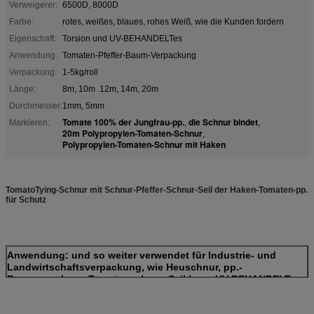
Verweigerer:
6500D, 8000D
Farbe:
rotes, weißes, blaues, rohes Weiß, wie die Kunden fordern
Eigenschaft:
Torsion und UV-BEHANDELTes
Anwendung:
Tomaten-Pfeffer-Baum-Verpackung
Verpackung:
1-5kg/roll
Länge:
8m, 10m .12m, 14m, 20m
Durchmesser:
1mm, 5mm
Tomate 100% der Jungfrau-pp.
die Schnur bindet
Markieren:
,
,
20m Polypropylen-Tomaten-Schnur
,
Polypropylen-Tomaten-Schnur mit Haken
TomatoTying-Schnur mit Schnur-Pfeffer-Schnur-Seil der Haken-Tomaten-pp.
für Schutz
Anwendung: und so weiter verwendet für Industrie- und
Landwirtschaftsverpackung, wie Heuschnur, pp.-
Bananenschnur, Tomatenschnur. Seil kann UV-BEHANDELT
sein