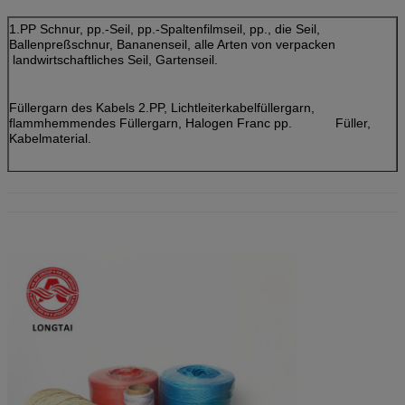
1.PP Schnur, pp.-Seil, pp.-Spaltenfilmseil, pp., die Seil,
Ballenpreßschnur, Bananenseil, alle Arten von verpacken
landwirtschaftliches Seil, Gartenseil.
Füllergarn des Kabels 2.PP, Lichtleiterkabelfüllergarn,
flammhemmendes Füllergarn, Halogen Franc pp. Füller,
Kabelmaterial.
3.Sewing Faden, Polyester-Faden, Nylonfaden, Polyester-Schnur.
Garn 4.Cotton, Baumwollschnur und aufbereitetes Baumwollgarn.
Garn 5.Aramid, Polyester-Garn, Nylongarn und andere spezielle
Faser.
Papier 6.Cotton, AL-PET Band, Glasfaser und andere Füllung und
Abschirmungsmaterialien.