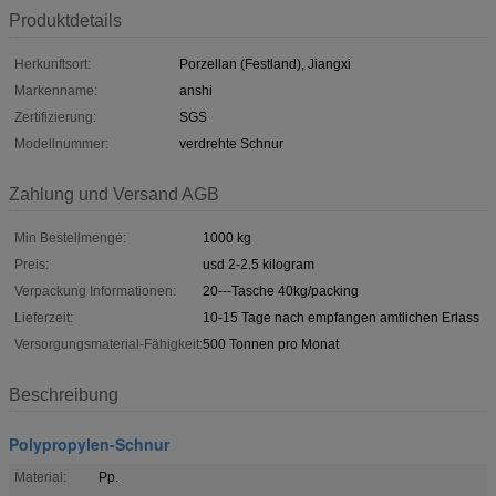
Produktdetails
Herkunftsort:
Porzellan (Festland), Jiangxi
Markenname:
anshi
Zertifizierung:
SGS
Modellnummer:
verdrehte Schnur
Zahlung und Versand AGB
Min Bestellmenge:
1000 kg
Preis:
usd 2-2.5 kilogram
Verpackung Informationen:
20---Tasche 40kg/packing
Lieferzeit:
10-15 Tage nach empfangen amtlichen Erlass
Versorgungsmaterial-Fähigkeit:
500 Tonnen pro Monat
Beschreibung
Polypropylen-Schnur
Material:
Pp.