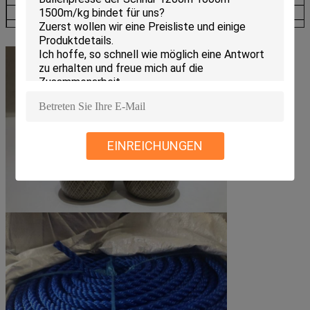
60000
150
5
900
72000
125
6
1000
EINREICHUNGEN