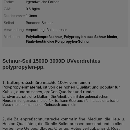
Farbe:
Irgendwelche Farben
G/M:
0.6-8g/m
Durchmesser:
1-3mm
Seilart:
Bananen-Schnur
Verwendung:
Verpackung, Ballenpresse
Polyballenpreßschnur
Polypropylen
das Schnur bindet
Markieren:
,
,
,
Fäule-beständige Polypropylen-Schnur
Schnur-Seil 1500D 3000D UVverdrehtes
polypropylen-pp.
1, Ballenpreßschnüre machte 100% vom reinen
Polypropylenmaterial, ist von der hohen Qualität und populär für
Kubik-, quadratisches, großes Quadrat und runde
landwirtschaftliche Ballen.
Die Arbeit, die mit der automatischen
Heusammlungsmaschine perfekt ist, kann Gebrauch für halbautomatische
Maschine oder manuellen Gebrauch auch sein.
2,
die Ballenpreßschnurstrecke kommt in fine, Medium, die Heu- u.
Heston-Qualitäten, die für alle Ballenpressen passend und in allen
Farben wie Gelbes, Blaues, Orange, Rotes verfügbar sind, Rost