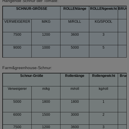
Hängende Schnur der Tomate:
SCHNUR-GRÖSSE
ROLLENlänge
ROLLENgewicht
BRUCH
VERWEIGERER
M/KG
M/ROLL
KG/SPOOL
7500
1200
3600
3
9000
1000
5000
5
Farm&greenhouse-Schnur:
Schnur-Größe
Rollenlänge
Rollengewicht
Bruch
Verweigerer
m/kg
m/roll
kg/roll
5000
1800
1800
1
6000
1500
3000
2
7500
1200
3600
3