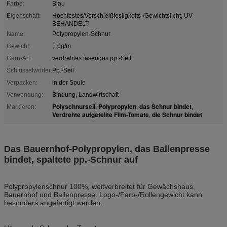
Farbe:
Blau
Eigenschaft:
Hochfestes/Verschleißfestigkeits-/Gewichtslicht, UV-
BEHANDELT
Name:
Polypropylen-Schnur
Gewicht:
1.0g/m
Garn-Art:
verdrehtes faseriges pp.-Seil
Schlüsselwörter:
Pp.-Seil
Verpacken:
in der Spule
Verwendung:
Bindung, Landwirtschaft
Polyschnurseil
Polypropylen
das Schnur bindet
Markieren:
,
,
,
Verdrehte aufgeteilte Film-Tomate
die Schnur bindet
,
Das Bauernhof-Polypropylen, das Ballenpresse
bindet, spaltete pp.-Schnur auf
Polypropylenschnur 100%, weitverbreitet für Gewächshaus,
Bauernhof und Ballenpresse. Logo-/Farb-/Rollengewicht kann
besonders angefertigt werden.