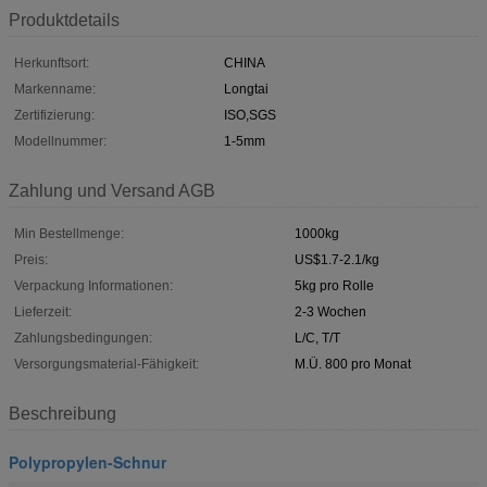
Produktdetails
Herkunftsort:
CHINA
Markenname:
Longtai
Zertifizierung:
ISO,SGS
Modellnummer:
1-5mm
Zahlung und Versand AGB
Min Bestellmenge:
1000kg
Preis:
US$1.7-2.1/kg
Verpackung Informationen:
5kg pro Rolle
Lieferzeit:
2-3 Wochen
Zahlungsbedingungen:
L/C, T/T
Versorgungsmaterial-Fähigkeit:
M.Ü. 800 pro Monat
Beschreibung
Polypropylen-Schnur