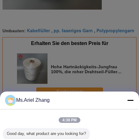
Kabelfüller
pp. faseriges Garn
Polypropylengarn
Umbauten:
,
,
Erhalten Sie den besten Preis für
Hohe Hartnäckigkeits-Jungfrau
100%, die roher Drahtseil-Füller
weiße pp. spinnen, faserig
Fortsetzen
Ms.Ariel Zhang
Pp.-Füller-Garn
Mehr
4:38 PM
Good day, what product are you looking for?