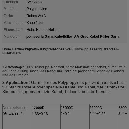
Ebenheit:
AA-GRAD
Material:
Polypropylen
Farbe:
Rohes Weiß
Verwendung:
Kabelfüller
Eigenschaft:
Hohe Hartnäckigkeit
pp. faserig Garn
Kabelfüller
AA-Grad-Kabel-Füller-Garn
Markieren:
,
,
Hohe Hartnäckigkeits-Jungfrau-rohes Weiß 100% pp. faserig Drahtseil-
Füller-Garn
1.Advantage:
100% reiner pp. Rohstoff, beste Materialeigenschaft, guter Effekt
der Kabelfüllung, macht das Kabel um und glatt, passend für Arten des Kabels
und des Drahtes.
2.Application:
Garnfüller des Polypropylens pp. wird hauptsächlich
für Stahldrahtseile oder spezielle Drähte und Kabel, wie Stromkabel,
Steuerseile, quervernetzte Kabel, Tiefseekabel etc. benutzt.
Nummerierung
12000D
18000D
22000D
28000
(Gewicht) g/m
1.33±0.13
2
±0.2
2,44
±0.22
3,11
±0