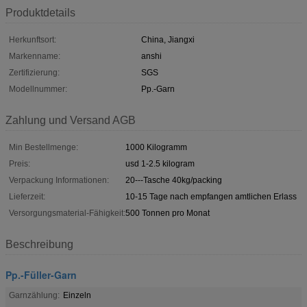
Produktdetails
Herkunftsort:
China, Jiangxi
Markenname:
anshi
Zertifizierung:
SGS
Modellnummer:
Pp.-Garn
Zahlung und Versand AGB
Min Bestellmenge:
1000 Kilogramm
Preis:
usd 1-2.5 kilogram
Verpackung Informationen:
20---Tasche 40kg/packing
Lieferzeit:
10-15 Tage nach empfangen amtlichen Erlass
Versorgungsmaterial-Fähigkeit:
500 Tonnen pro Monat
Beschreibung
Pp.-Füller-Garn
Garnzählung:
Einzeln