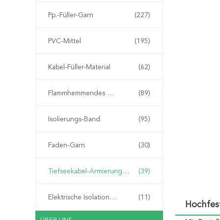
Pp.-Füller-Garn
(227)
PVC-Mittel
(195)
Kabel-Füller-Material
(62)
Flammhemmendes Material
(89)
Isolierungs-Band
(95)
Faden-Garn
(30)
Tiefseekabel-Armierungs-Schnur
(39)
Elektrische Isolationspapier
(11)
Hochfes