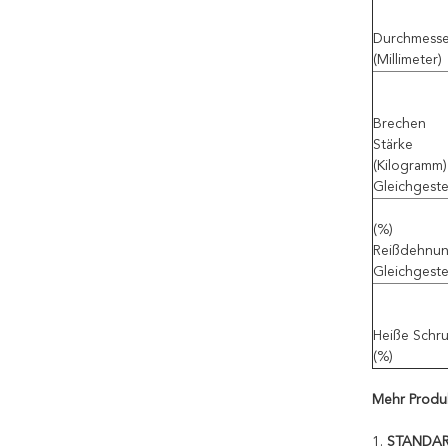
Durchmesse
(Millimeter)
Brechen
Stärke
(Kilogramm)
Gleichgeste
(%)
Reißdehnu
Gleichgeste
Heiße Schr
(%)
Mehr Produ
1.
STANDARD