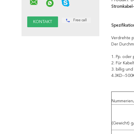
Produkt-B
Stromkabel-
Free call
Spezifikati
Verdrehte pp
Der Durchme
1. Pp. oder
2. Für Kabel
3. billig und
4.3KD--500
Nummerier
(Gewicht) 