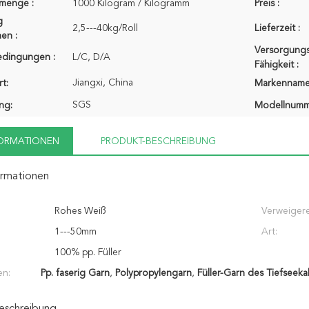
lmenge :
1000 Kilogram / Kilogramm
Preis :
g
2,5---40kg/Roll
Lieferzeit :
en :
Versorgungs
edingungen :
L/C, D/A
Fähigkeit :
Jiangxi, China
t:
Markenname
SGS
ung:
Modellnumm
FORMATIONEN
PRODUKT-BESCHREIBUNG
ormationen
Rohes Weiß
Verweigere
1---50mm
Art:
100% pp. Füller
en:
Pp. faserig Garn
,
Polypropylengarn
,
Füller-Garn des Tiefseeka