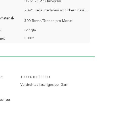
US $1 - 1.2 1/ Kilogram
20-25 Tage, nachdem amtlicher Erlass empfangen worden ist
material-
500 Tonne/Tonnen pro Monat
Longtai
:
LT002
er:
r:
1000D-100 0000D
Verdrehtes faseriges pp.-Garn
bel-pp.