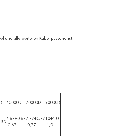
el und alle weiteren Kabel passend ist.
D
60000D
70000D
90000D
6.67+0.67
7.77+0.77
10+1.0
.53
-0,67
-0,77
-1,0