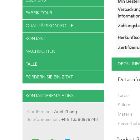
ÜBER UNS
Min Bestel
Verpackun
FABRIK TOUR
Information
QUALITÄTSKONTROLLE
Zahlungsb
Herkunftsor
KONTAKT
Zertifizier
NACHRICHTEN
DETAILIN
FÄLLE
FORDERN SIE EIN ZITAT
Detailinf
Farbe:
KONTAKTIEREN SIE UNS
Stärke:
ContPerson :
Ariel Zhang
Material:
Telefonnummer :
+86 13580878248
Hervorheb