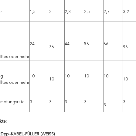
r
1,5
2
2,3
2,5
2,7
3,2
24
44
56
66
36
96
lltes oder mehr
ng
10
10
10
10
10
10
lltes oder mehr
umpfungsrate
3
3
3
3
3
3
kte:
pp.-KABEL-FÜLLER (WEISS)