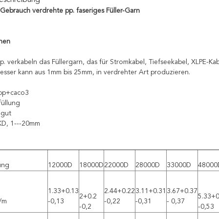
eschreibung
Gebrauch verdrehte pp. faseriges Füller-Garn
onen
. verkabeln das Füllergarn, das für Stromkabel, Tiefseekabel, XLPE-Kab
sser kann aus 1mm bis 25mm, in verdrehter Art produzieren.
 pp+caco3
füllung
 gut
KD, 1---20mm
ung
12000D
18000D
22000D
28000D
33000D
48000
1.33+0.13
2.44+0.22
3.11+0.31
3.67+0.37
2+0.2
5.33+0
g/m
-0,13
-0,22
-0,31
- 0,37
-0,2
-0,53