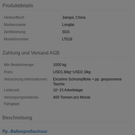
Produktdetails
Herkunftsort:
Jiangxi, China
Markenname:
Longtai
Zertifizierung:
SGS
Modellnummer:
LT018
Zahlung und Versand AGB
Min Bestellmenge:
1000 kg
Preis:
USD1.8/kg~USD2.3/kg
Verpackung Informationen:
Einzelne Schrumpffolie + pp. gesponnene
Tasche
Lieferzeit:
10~15 Arbeitstage
Versorgungsmaterial-
400 Tonnen pro Monat
Fähigkeit:
Beschreibung
Pp.-Ballenpreßschnur