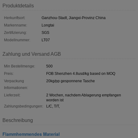
Produktdetails
Herkunftsort:
Ganzhou-Stadt, Jiangxi-Provinz China
Markenname:
Longtai
Zertifizierung:
SGS
Modellnummer:
LT07
Zahlung und Versand AGB
Min Bestellmenge:
500
Preis:
FOB Shenzhen 4.8usd/kg based on MOQ
Verpackung
20kg/pp gesponnene Tasche
Informationen:
Lieferzeit:
2 Wochen, nachdem Ablagerung empfangen
worden ist
Zahlungsbedingungen:
L/C, T/T,
Beschreibung
Flammhemmendes Material