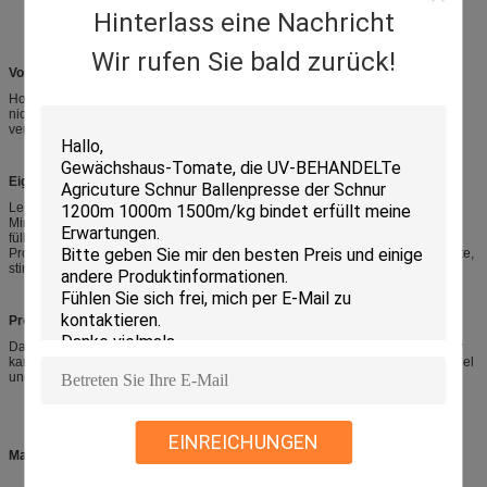
Hinterlass eine Nachricht
Wir rufen Sie bald zurück!
Vorteil:
Hohe Temperatur, hohe Flamme, weich, leicht und hochfest. Nicht Halogene,
nicht Asbest, nicht Glasfasern und andere schädliche Stoffe. Passend für
verschiedenes von den Halogen-freien Kabeln.
Eigenschaften:
Leichtgewichtler, kosteneffektiv. Der Anteil dieses Produktes ist Glasfaser 1/4,
Mineral-wool1/4, feuerverzögernder Gummi 1/7
,
kann flammhemmendes
füllendes Seil Produktionskosten verringern und Kabelleistung erhöhen. Das
Produkt ist den Test des nationalen Drahtes geführt worden und Kabeltestmitte,
stimmen mit den Klima- und flammhemmenden Anforderungen überein.
Produkt-Beschreibung:
Das Produkt verwendet einen Systemprozeß, mit hohem Flamme Retardancy
kann erzielter refraktärer Grad OI> 45, flammhemmende Silikonkautschukkabel
und andere flammhemmende Kabel der hohen Temperatur sein.
EINREICHUNGEN
Material: