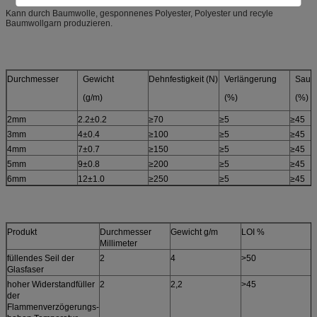
Kann durch Baumwolle, gesponnenes Polyester, Polyester und recyle
Baumwollgarn produzieren.
Durchmesser
Gewicht
Dehnfestigkeit (N)
Verlängerung
Sauer
(g/m)
(%)
(%)
2mm
2.2±0.2
≥70
≥5
≥45
3mm
4±0.4
≥100
≥5
≥45
4mm
7±0.7
≥150
≥5
≥45
5mm
9±0.8
≥200
≥5
≥45
6mm
12±1.0
≥250
≥5
≥45
Produkt
Durchmesser
Gewicht g/m
LOI %
W
Millimeter
füllendes Seil der
2
4
>50
s
Glasfaser
hoher Widerstandfüller
2
2,2
>45
a
der
Flammenverzögerungs-