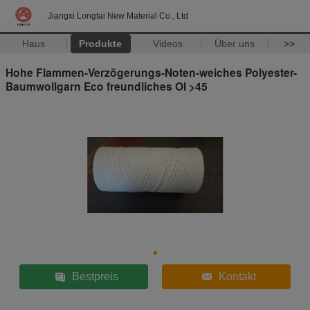
Jiangxi Longtai New Material Co., Ltd
Haus
Produkte
Videos
Über uns
>>
Hohe Flammen-Verzögerungs-Noten-weiches Polyester-
Baumwollgarn Eco freundliches OI >45
Bestpreis
Kontakt