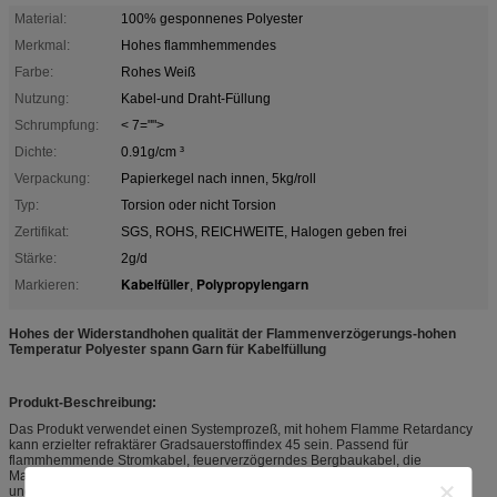
Material:
100% gesponnenes Polyester
Merkmal:
Hohes flammhemmendes
Farbe:
Rohes Weiß
Nutzung:
Kabel-und Draht-Füllung
Schrumpfung:
< 7="">
Dichte:
0.91g/cm ³
Verpackung:
Papierkegel nach innen, 5kg/roll
Typ:
Torsion oder nicht Torsion
Zertifikat:
SGS, ROHS, REICHWEITE, Halogen geben frei
Stärke:
2g/d
Kabelfüller
Polypropylengarn
Markieren:
,
Hohes der Widerstandhohen qualität der Flammenverzögerungs-hohen
Temperatur Polyester spann Garn für Kabelfüllung
Produkt-Beschreibung:
Das Produkt verwendet einen Systemprozeß, mit hohem Flamme Retardancy
kann erzielter refraktärer Gradsauerstoffindex 45 sein. Passend für
flammhemmende Stromkabel, feuerverzögerndes Bergbaukabel, die
Marinekabel flammhemmend, die flammhemmenden Silikonkautschukkabel
und andere flammhemmende Kabel der hohen Temperatur.